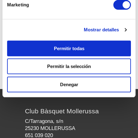
Marketing
34
ROMAN ROMÀ LEAL
35
SAMIR ALEJANDRO VELA ACHO
77
MARC SARRI LOPEZ
Mostrar detalles
<-- Tornar equips
Permitir todas
Resultats
Calendari
Permitir la selección
Denegar
Club Bàsquet Mollerussa
C/Tarragona, s/n
25230 MOLLERUSSA
651 039 020