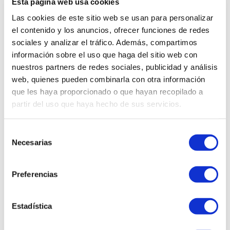
Esta página web usa cookies
Número
Nom
Las cookies de este sitio web se usan para personalizar
el contenido y los anuncios, ofrecer funciones de redes
1
ELOI VELASCO MIRET
sociales y analizar el tráfico. Además, compartimos
8
ARNAU PEROPADRE CARBONELL
información sobre el uso que haga del sitio web con
nuestros partners de redes sociales, publicidad y análisis
9
ERIC GINESTA SKRYACHEV
web, quienes pueden combinarla con otra información
10
QUIM VILALTA BARCALA
que les haya proporcionado o que hayan recopilado a
partir del uso que haya hecho de sus servicios.
11
ISAAC SERRA SOLSONA
12
MARC BUERA CATALÀ
Selección
Necesarias
de
15
BIEL ISANT NOGUERA
consentimiento
16
PAU MUNTANÉ PASTÓ
Preferencias
23
FERRAN ISLA RIBERA
24
POL BALP SABATE
Estadística
30
CESC SALA GRAUS