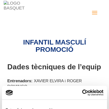
Toggle nav
INFANTIL MASCULÍ
PROMOCIÓ
Dades tècniques de l’equip
Entrenadors:
XAVIER ELVIRA i ROGER
DOMINGO
Categoria:
INFANTIL MASCULÍ
Jugadors: