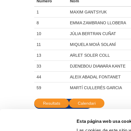
Número
Nom
1
MAXIM GANTSYUK
8
EMMA ZAMBRANO LLOBERA
10
JÚLIA BERTRAN CUÑAT
11
MIQUELA MOIÀ SOLANÍ
13
ARLET SOLER COLL
33
DJENEBOU DIAWARA KANTE
44
ALEIX ABADAL FONTANET
59
MARTÍ CULLERÉS GARCIA
Resultats
Calendari
<-- Tornar equips
Esta página web usa cook
Las cookies de este sitio 