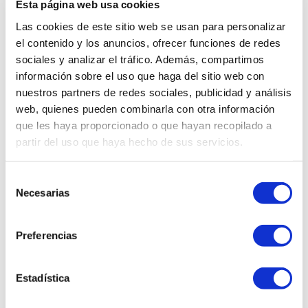
Esta página web usa cookies
ALBA TELLO SANS
Las cookies de este sitio web se usan para personalizar
el contenido y los anuncios, ofrecer funciones de redes
DÍDAC CABEZAS ATANCE
sociales y analizar el tráfico. Además, compartimos
ELIÁN AGÜERA RODRIGUEZ
información sobre el uso que haga del sitio web con
nuestros partners de redes sociales, publicidad y análisis
ELOI TREPAT MORANCHO
web, quienes pueden combinarla con otra información
GALA SANTACREU GRANOLLERS
que les haya proporcionado o que hayan recopilado a
partir del uso que haya hecho de sus servicios.
INGRID SILVESTRE VILALTA
LASSANA DIAKITE NDIAYE
Selección
Necesarias
de
MARIA CHETAN OLTEAN
consentimiento
MARTINA DALMAU RODRIGUEZ
Preferencias
NOÉ FOLGUERA SECANELL
ONA ALDOMÀ CASES
Estadística
PAULA AGÜERA RODRIGUEZ