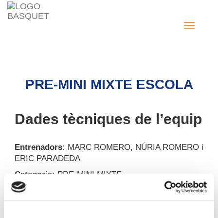
Toggle nav
PRE-MINI MIXTE ESCOLA
Dades tècniques de l’equip
Entrenadors:
MARC ROMERO, NÚRIA ROMERO i
ERIC PARADEDA
Categoria:
PRE-MINI MIXTE
Jugadors:
Número
Nom