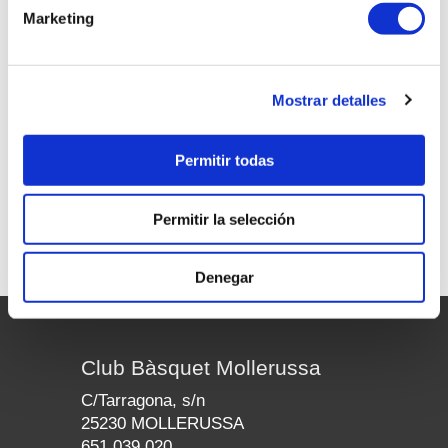
Marketing
ROC LUQUE SAN SANTURNINO
4
ROC SERRA TARROS
Mostrar detalles
VINYET FELIP SICART
<-- Tornar equips
Permitir todas
Resultats
Calendari
Permitir la selección
Denegar
Club Bàsquet Mollerussa
C/Tarragona, s/n
25230 MOLLERUSSA
651 039 020